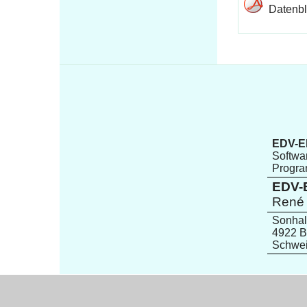
ESD 3PC 5
ESD - Key p
Datenbla
Mehr 
EDV-El
Softwar
Progr
EDV-E
René 
Sonhal
4922 B