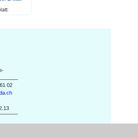
 200GB
er E-Mail
att:
 Infos
s-
 61 02
da.ch