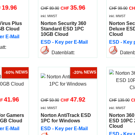
19.96
35.96
F
CHF
CH
CHF
89.90
CHF
99.90
inkl. MWST
inkl. MWST
Virus Plus
Norton Security 360
Norton Sec
GB Cloud
Standard ESD 1PC
Deluxe ES
10GB Cloud
Cloud
er E-Mail
ESD - Key per E-Mail
ESD - Key p
tt:
Datenblatt:
Datenbl
Infos
Mehr Infos
Mehr
NEWS
NEWS
-60%
-20%
41.96
47.92
HF
CHF
C
CHF
59.90
CHF
139.90
inkl. MWST
inkl. MWST
for Gamers
Norton AntiTrack ESD
Norton 36