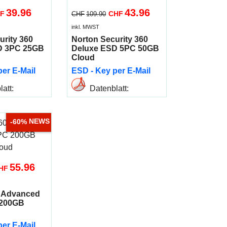
39.96
43.96
F
CHF
CHF
109.90
inkl. MWST
urity 360
Norton Security 360
D 3PC 25GB
Deluxe ESD 5PC 50GB
Cloud
er E-Mail
ESD - Key per E-Mail
att:
Datenblatt:
 Infos
Mehr Infos
NEWS
-60%
55.96
HF
0 Advanced