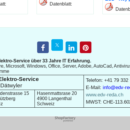
0GB Cloud
1PC for Windows
ESD 10PC
Cloud
er E-Mail
ESD - Key per E-Mail
ESD - Key p
tt:
Datenblatt:
Datenbl
Infos
Mehr Infos
Mehr
ektro-Service über 33 Jahre IT Erfahrung.
e, Microsoft, Windows, Office, Server, Adobe, AutoCad, Antiviru
amme
lektro-Service
Telefon: +41 79 332
Dätwyler
E-Mail:
info@edv-re
denstrasse 15
Hasenmattsrase 20
www.edv-reda.ch
ützberg
4900 Langenthal