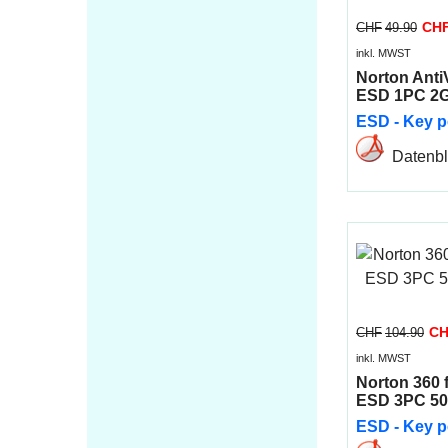
CH
CHF
49.90
inkl. MWST
Norton Anti
ESD 1PC 2
ESD - Key p
Datenbla
Mehr 
C
CHF
104.90
inkl. MWST
Norton 360 