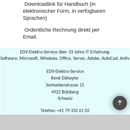
Downloadlink für Handbuch (in
elektronischer Form, in verfügbaren
Sprachen)
Ordentliche Rechnung direkt per
Email.
EDV-Elektro-Service über 33 Jahre IT Erfahrung.
Software, Microsoft, Windows, Office, Server, Adobe, AutoCad, Antiv
EDV-Elektro-Service
René Dätwyler
Sonhaldenstrasse 15
4922 Bützberg
Schweiz
Telefon: +41 79 332 61 02
E-Mail: 
info@edv-reda.ch
www.edv-reda.ch
WebShop erstellt mit