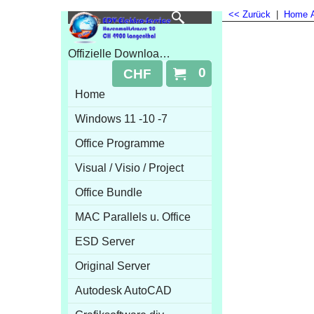
<< Zurück
|
Home
Offizielle Downloads 100% Online Aktivierung
0
CHF
Home
Windows 11 -10 -7
Office Programme
Visual / Visio / Project
Office Bundle
MAC Parallels u. Office
ESD Server
Original Server
Autodesk AutoCAD