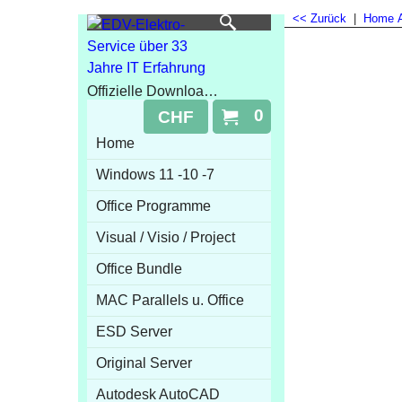
<< Zurück
|
Home
Offizielle Downloads 100% Online Aktivierung
0
CHF
Home
Windows 11 -10 -7
Office Programme
Visual / Visio / Project
Office Bundle
MAC Parallels u. Office
ESD Server
Original Server
Autodesk AutoCAD