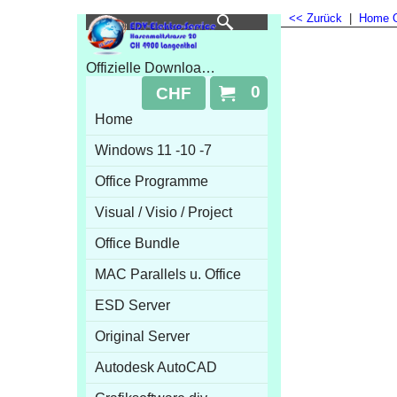
<< Zurück
|
Home
Offizielle Downloads 100% Online Aktivierung
0
CHF
Home
Windows 11 -10 -7
Office Programme
Visual / Visio / Project
Office Bundle
MAC Parallels u. Office
ESD Server
Original Server
Autodesk AutoCAD