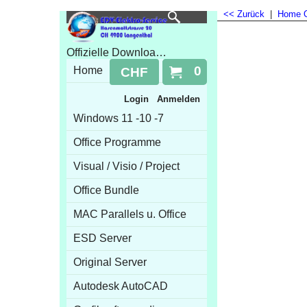
<< Zurück
|
Home
Offizielle Downloads 100% Online Aktivierung
0
Home
CHF
Login
Anmelden
Windows 11 -10 -7
Office Programme
Visual / Visio / Project
Office Bundle
MAC Parallels u. Office
ESD Server
Original Server
Autodesk AutoCAD