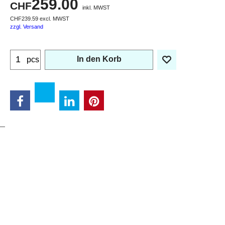
259.00
CHF
inkl. MWST
CHF
239.59
excl. MWST
zzgl. Versand
In den Korb
pcs