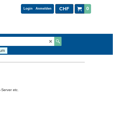
0
CHF
Login
Anmelden
sum
-Server etc.