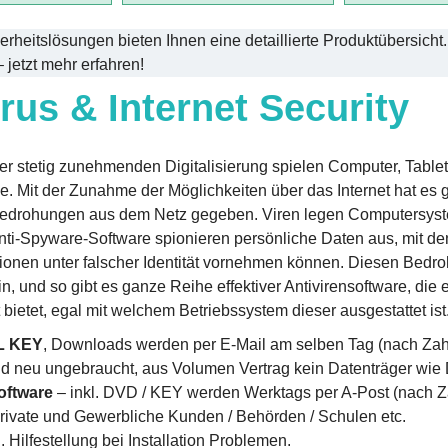
erheitslösungen bieten Ihnen eine detaillierte Produktübersich
jetzt mehr erfahren!
irus & Internet Security
iner stetig zunehmenden Digitalisierung spielen Computer, Tab
le. Mit der Zunahme der Möglichkeiten über das Internet hat es g
drohungen aus dem Netz gegeben. Viren legen Computersystem
nti-Spyware-Software spionieren persönliche Daten aus, mit d
ionen unter falscher Identität vornehmen können. Diesen Bed
in, und so gibt es ganze Reihe effektiver Antivirensoftware, die
bietet, egal mit welchem Betriebssystem dieser ausgestattet ist
L KEY
, Downloads werden per E-Mail am selben Tag (nach Zahl
nd neu ungebraucht, aus Volumen Vertrag kein Datenträger wie
oftware
– inkl. DVD / KEY werden Werktags per A-Post (nach Z
Private und Gewerbliche Kunden / Behörden / Schulen etc.
l. Hilfestellung bei Installation Problemen.