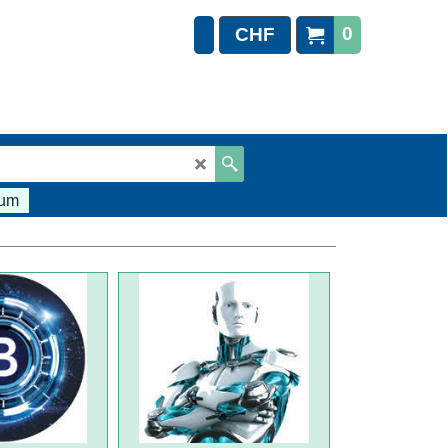
0
CHF
sum