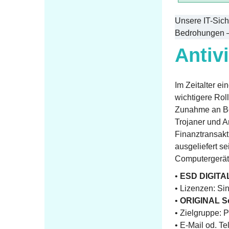
Unsere IT-Sich
Bedrohungen – 
Antiv
Im Zeitalter e
wichtigere Rol
Zunahme an Be
Trojaner und A
Finanztransakt
ausgeliefert se
Computergerät 
•
ESD DIGITA
• Lizenzen: Si
•
ORIGINAL S
• Zielgruppe: 
• E-Mail od. Te