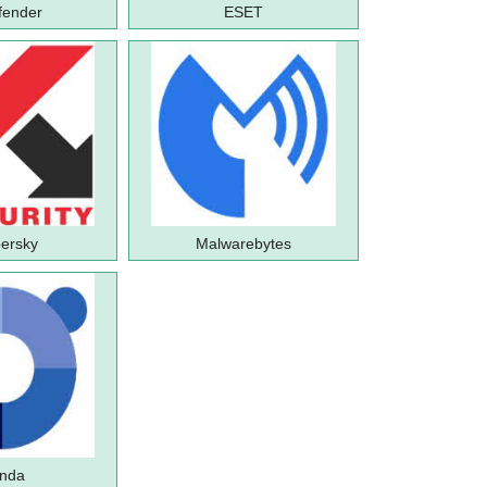
fender
ESET
ersky
Malwarebytes
nda