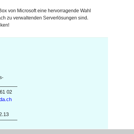
 Box von Microsoft eine hervorragende Wahl
fach zu verwaltenden Serverlösungen sind.
nken!
s-
 61 02
da.ch
2.13