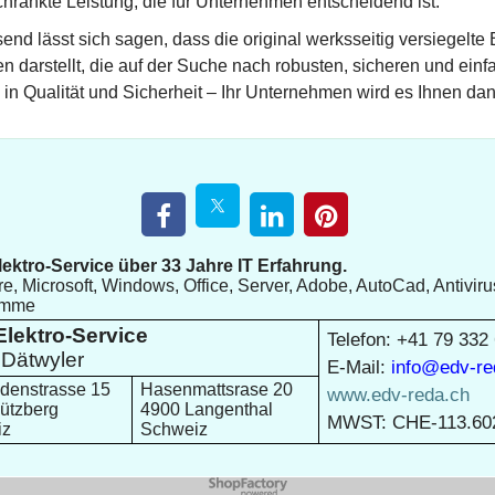
hränkte Leistung, die für Unternehmen entscheidend ist.
d lässt sich sagen, dass die original werksseitig versiegelte
n darstellt, die auf der Suche nach robusten, sicheren und ein
e in Qualität und Sicherheit – Ihr Unternehmen wird es Ihnen da
ektro-Service über 33 Jahre IT Erfahrung.
e, Microsoft, Windows, Office, Server, Adobe, AutoCad, Antiviru
amme
lektro-Service
Telefon: +41 79 332
Dätwyler
E-Mail:
info@edv-re
denstrasse 15
Hasenmattsrase 20
www.edv-reda.ch
ützberg
4900 Langenthal
MWST: CHE-113.60
iz
Schweiz
WebShop erstellt mit
ShopFactory Shop