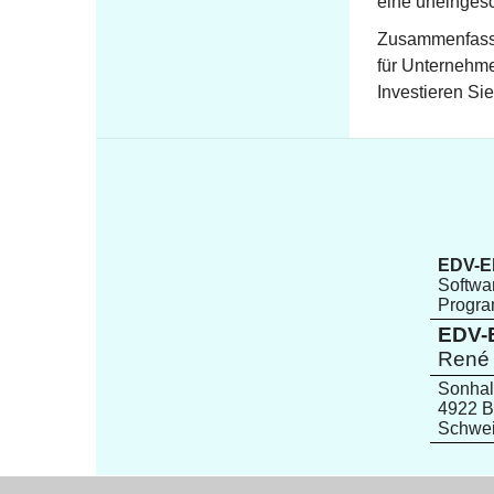
eine uneingesc
Zusammenfassen
für Unternehme
Investieren Si
EDV-El
Softwar
Progr
EDV-E
René 
Sonhal
4922 B
Schwe