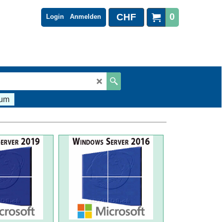
0
CHF
Login
Anmelden
sum