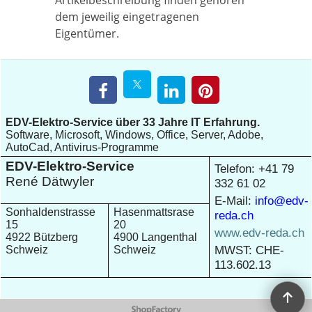
dem jeweilig eingetragenen
Eigentümer.
EDV-Elektro-Service über 33 Jahre IT Erfahrung.
Software, Microsoft, Windows, Office, Server, Adobe,
AutoCad, Antivirus-Programme
EDV-Elektro-Service
Telefon: +41 79
René Dätwyler
332 61 02
E-Mail:
info@edv-
Sonhaldenstrasse
Hasenmattsrase
reda.ch
15
20
www.edv-reda.ch
4922 Bützberg
4900 Langenthal
MWST: CHE-
Schweiz
Schweiz
113.602.13
WebShop erstellt mit