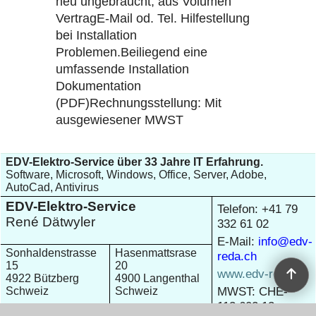
neu ungebraucht, aus Volumen
VertragE-Mail od. Tel. Hilfestellung
bei Installation
Problemen.Beiliegend eine
umfassende Installation
Dokumentation
(PDF)Rechnungsstellung: Mit
ausgewiesener MWST
EDV-Elektro-Service über 33 Jahre IT Erfahrung.
Software, Microsoft, Windows, Office, Server, Adobe,
AutoCad, Antivirus
EDV-Elektro-Service
Telefon: +41 79
René Dätwyler
332 61 02
E-Mail:
info@edv-
Sonhaldenstrasse
Hasenmattsrase
reda.ch
15
20
www.edv-reda.ch
4922 Bützberg
4900 Langenthal
MWST: CHE-
Schweiz
Schweiz
113.602.13