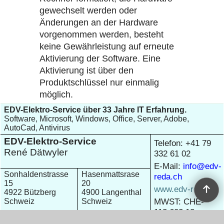
gewechselt werden oder
Änderungen an der Hardware
vorgenommen werden, besteht
keine Gewährleistung auf erneute
Aktivierung der Software. Eine
Aktivierung ist über den
Produktschlüssel nur einmalig
möglich.
EDV-Elektro-Service über 33 Jahre IT Erfahrung.
Software, Microsoft, Windows, Office, Server, Adobe,
AutoCad, Antivirus
EDV-Elektro-Service
Telefon: +41 79
René Dätwyler
332 61 02
E-Mail:
info@edv-
Sonhaldenstrasse
Hasenmattsrase
reda.ch
15
20
www.edv-reda.ch
4922 Bützberg
4900 Langenthal
MWST: CHE-
Schweiz
Schweiz
113.602.13