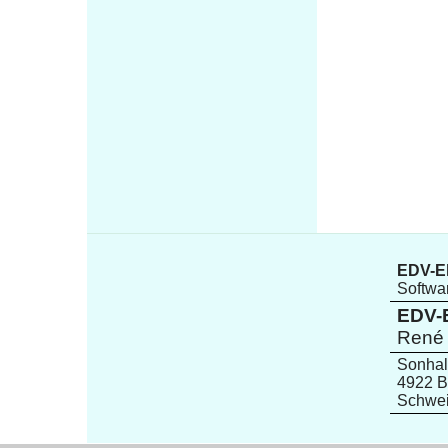
EDV-El
Softwar
EDV-E
René 
Sonhal
4922 B
Schwe