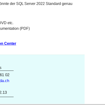
könnte der SQL Server 2022 Standard genau
DVD etc.
kumentation (PDF)
on Center
s
 61 02
da.ch
2.13