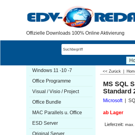
Offizielle Downloads 100% Online Aktivierung
H
Windows 11 -10 -7
<< Zurück
|
Ho
Office Programme
MS SQL S
Standard 
Visual / Visio / Project
Microsoft
SQ
Office Bundle
ab Lager
MAC Parallels u. Office
CHF
18
ESD Server
Lieferzeit:
Original Server
max.