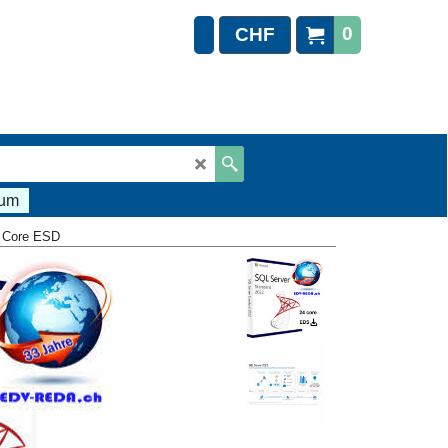
0
CHF
sum
 Core ESD