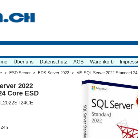
ome
Über uns
Datenschutz
AGB
Warenkorb
Impres
me
>
ESD Server
>
EDS Server 2022
>
MS SQL Server 2022 Standard 24
erver 2022
24 Core ESD
L2022ST24CE
9.00
inkl. MWST
 24h