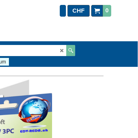
0
CHF
sum