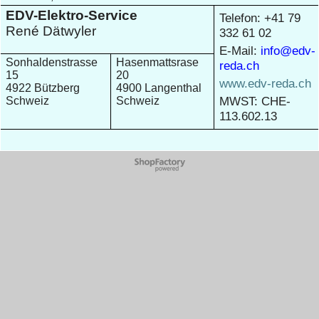
EDV-Elektro-Service
Telefon: +41 79
René Dätwyler
332 61 02
E-Mail:
info@edv-
Sonhaldenstrasse
Hasenmattsrase
reda.ch
15
20
www.edv-reda.ch
4922 Bützberg
4900 Langenthal
MWST: CHE-
Schweiz
Schweiz
113.602.13
WebShop erstellt mit
ShopFactory Shop
Software.