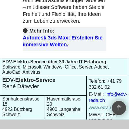
Architekturvisualisierungen arbeiten
– mit dieser Software haben Sie die
Freiheit und Flexibilität, Ihre Ideen
zum Leben zu erwecken.
🟢
Mehr Info:
Autodesk 3ds Max: Erstellen Sie
immersive Welten.
EDV-Elektro-Service über 33 Jahre IT Erfahrung.
Software, Microsoft, Windows, Office, Server, Adobe,
AutoCad, Antivirus
EDV-Elektro-Service
Telefon: +41 79
René Dätwyler
332 61 02
E-Mail:
info@edv-
Sonhaldenstrasse
Hasenmattsrase
reda.ch
15
20
www.edv-reda.ch
4922 Bützberg
4900 Langenthal
MWST: CHE-
Schweiz
Schweiz
113.602.13