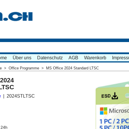
ome
Über uns
Datenschutz
AGB
Warenkorb
Impres
me
>
Office Programme
>
MS Office 2024 Standard LTSC
 2024
 LTSC
e
2024STLTSC
 24h