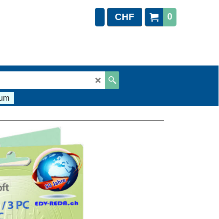
0
CHF
sum