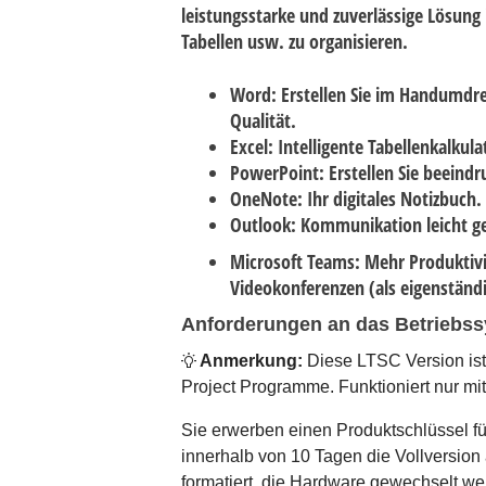
leistungsstarke und zuverlässige Lösun
Tabellen usw. zu organisieren.
Word
: Erstellen Sie im Handumdr
Qualität.
Excel
: Intelligente Tabellenkalku
PowerPoint
: Erstellen Sie beein
OneNote
: Ihr digitales Notizbuch.
Outlook
: Kommunikation leicht g
Microsoft Teams
: Mehr Produktiv
Videokonferenzen (als eigenständ
Anforderungen an das Betriebss
Anmerkung:
Diese LTSC Version ist 
Project Programme. Funktioniert nur mit
Sie erwerben einen Produktschlüssel fü
innerhalb von 10 Tagen die Vollversion 
formatiert, die Hardware gewechselt 