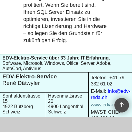
profitiert. Wenn Sie bereit sind,
Ihren SQL Server Einsatz zu
optimieren, investieren Sie in die
richtige Lizenzierung und Hardware
– so legen Sie den Grundstein für
zukünftigen Erfolg.
EDV-Elektro-Service über 33 Jahre IT Erfahrung.
Software, Microsoft, Windows, Office, Server, Adobe,
AutoCad, Antivirus
EDV-Elektro-Service
Telefon: +41 79
René Dätwyler
332 61 02
E-Mail:
info@edv-
Sonhaldenstrasse
Hasenmattsrase
reda.ch
15
20
www.edv-reda.ch
4922 Bützberg
4900 Langenthal
MWST: CHE-
Schweiz
Schweiz
113.602.13