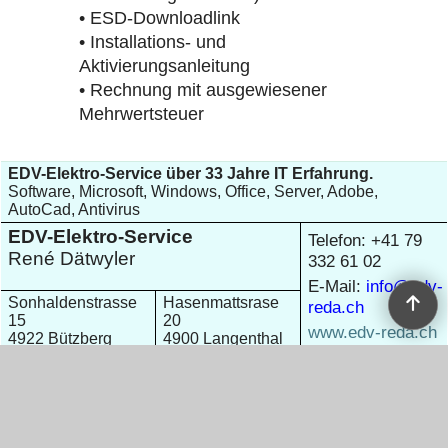
• ESD-Downloadlink
• Installations- und
Aktivierungsanleitung
• Rechnung mit ausgewiesener
Mehrwertsteuer
EDV-Elektro-Service über 33 Jahre IT Erfahrung.
Software, Microsoft, Windows, Office, Server, Adobe,
AutoCad, Antivirus
EDV-Elektro-Service
Telefon: +41 79
René Dätwyler
332 61 02
E-Mail:
info@edv-
Sonhaldenstrasse
Hasenmattsrase
reda.ch
15
20
www.edv-reda.ch
4922 Bützberg
4900 Langenthal
MWST: CHE-
Schweiz
Schweiz
113.602.13
WebShop erstellt mit