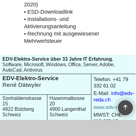
2020)
• ESD-Downloadlink
• Installations- und
Aktivierungsanleitung
• Rechnung mit ausgewiesener
Mehrwertsteuer
EDV-Elektro-Service über 33 Jahre IT Erfahrung.
Software, Microsoft, Windows, Office, Server, Adobe,
AutoCad, Antivirus
EDV-Elektro-Service
Telefon: +41 79
René Dätwyler
332 61 02
E-Mail:
info@edv-
Sonhaldenstrasse
Hasenmattsrase
reda.ch
15
20
www.edv-reda.ch
4922 Bützberg
4900 Langenthal
MWST: CHE-
Schweiz
Schweiz
113.602.13