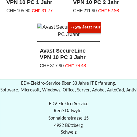
VPN 10 PC 1 Jahr
VPN 10 PC 2 Jahr
CHF
105.90
31.77
CHF
211.90
52.98
CHF
CHF
inkl. MWST
inkl. MWST
CHF
29.39
excl. MWST
CHF
49.01
excl. MWST
Jetzt nur
-75%
zzgl. Versand
zzgl. Versand
Avast SecureLine
VPN 10 PC 3 Jahr
CHF
317.90
79.48
CHF
inkl. MWST
CHF
73.52
excl. MWST
EDV-Elektro-Service über 33 Jahre IT Erfahrung.
zzgl. Versand
Software, Microsoft, Windows, Office, Server, Adobe, AutoCad, Antiv
EDV-Elektro-Service
René Dätwyler
Sonhaldenstrasse 15
4922 Bützberg
Schweiz