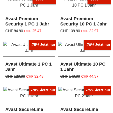
Avast Premium
Avast Premium
Security 1 PC 1 Jahr
Security 10 PC 1 Jahr
CHF
84.90
25.47
CHF
109.90
32.97
CHF
CHF
inkl. MWST
inkl. MWST
CHF
23.56
excl. MWST
CHF
30.50
excl. MWST
Jetzt nur
Jetzt nur
-75%
-70%
zzgl. Versand
zzgl. Versand
Avast Ultimate 1 PC 1
Avast Ultimate 10 PC
Jahr
1 Jahr
CHF
129.90
32.48
CHF
149.90
44.97
CHF
CHF
inkl. MWST
inkl. MWST
CHF
30.05
excl. MWST
CHF
41.60
excl. MWST
Jetzt nur
Jetzt nur
-70%
-75%
zzgl. Versand
zzgl. Versand
Avast SecureLine
Avast SecureLine