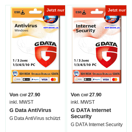
Jetzt nur
Jetzt nur
Von
27.90
Von
27.90
CHF
CHF
inkl. MWST
inkl. MWST
G Data AntiVirus
G DATA Internet
Security
G Data AntiVirus schützt Ihre Geräte zuverlässig vor Bedro
G DATA Internet Security ist