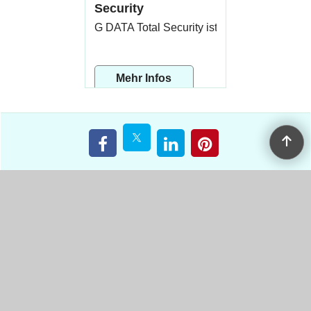
Security
G DATA Total Security ist die umfassende Si
Mehr Infos
EDV-Elektro-Service über 33 Jahre IT Erfahrung.
Software, Microsoft, Windows, Office, Server, Adobe,
AutoCad, Antivirus-Programme
EDV-Elektro-Service
Telefon: +41 79
René Dätwyler
332 61 02
E-Mail:
info@edv-
Sonhaldenstrasse
Hasenmattsrase
reda.ch
15
20
www.edv-reda.ch
4922 Bützberg
4900 Langenthal
MWST: CHE-
Schweiz
Schweiz