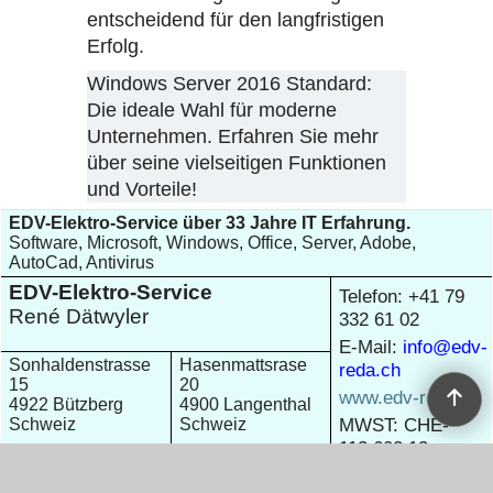
entscheidend für den langfristigen
Erfolg.
Windows Server 2016 Standard:
Die ideale Wahl für moderne
Unternehmen. Erfahren Sie mehr
über seine vielseitigen Funktionen
und Vorteile!
EDV-Elektro-Service über 33 Jahre IT Erfahrung.
Software, Microsoft, Windows, Office, Server, Adobe,
AutoCad, Antivirus
EDV-Elektro-Service
Telefon: +41 79
René Dätwyler
332 61 02
E-Mail:
info@edv-
Sonhaldenstrasse
Hasenmattsrase
reda.ch
15
20
www.edv-reda.ch
4922 Bützberg
4900 Langenthal
MWST: CHE-
Schweiz
Schweiz
113.602.13