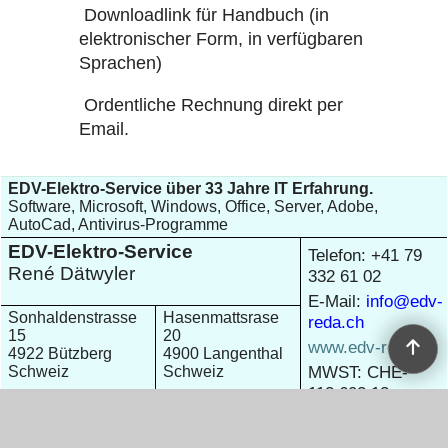
Downloadlink für Handbuch (in
elektronischer Form, in verfügbaren
Sprachen)
Ordentliche Rechnung direkt per
Email.
EDV-Elektro-Service über 33 Jahre IT Erfahrung.
Software, Microsoft, Windows, Office, Server, Adobe,
AutoCad, Antivirus-Programme
EDV-Elektro-Service
Telefon: +41 79
René Dätwyler
332 61 02
E-Mail:
info@edv-
Sonhaldenstrasse
Hasenmattsrase
reda.ch
15
20
www.edv-reda.ch
4922 Bützberg
4900 Langenthal
MWST: CHE-
Schweiz
Schweiz
113.602.13