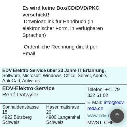
Es wird keine Box/CD/DVD/PKC
verschickt!
Downloadlink für Handbuch (in
elektronischer Form, in verfügbaren
Sprachen)
Ordentliche Rechnung direkt per
Email.
EDV-Elektro-Service über 33 Jahre IT Erfahrung.
Software, Microsoft, Windows, Office, Server, Adobe,
AutoCad, Antivirus
EDV-Elektro-Service
Telefon: +41 79
René Dätwyler
332 61 02
E-Mail:
info@edv-
Sonhaldenstrasse
Hasenmattsrase
reda.ch
15
20
www.edv-reda.ch
4922 Bützberg
4900 Langenthal
MWST: CHE-
Schweiz
Schweiz