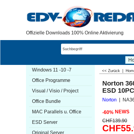
Offizielle Downloads 100% Online Aktivierung
H
Windows 11 -10 -7
<< Zurück
|
Ho
Office Programme
Norton 36
ESD 10PC
Visual / Visio / Project
Norton
NA3
Office Bundle
NEWS
MAC Parallels u. Office
-60%
CHF
139.90
ESD Server
CHF
55
Original Server