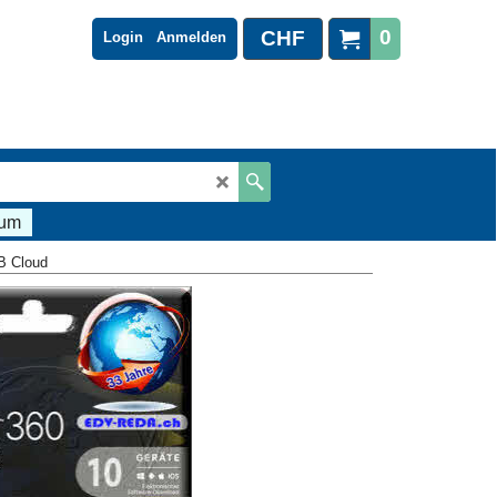
0
CHF
Login
Anmelden
sum
B Cloud