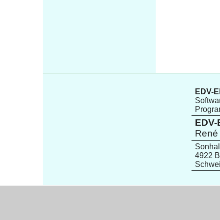
EDV-El
Softwar
Progr
EDV-E
René 
Sonhal
4922 B
Schwe