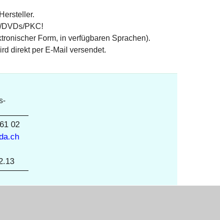
Hersteller.
Ds/DVDs/PKC!
tronischer Form, in verfügbaren Sprachen).
 direkt per E-Mail versendet.
s-
 61 02
da.ch
2.13