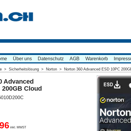
ome
Über uns
Datenschutz
AGB
Warenkorb
Impres
me
>
Sicherheitslösung
>
Norton
>
Norton 360 Advanced ESD 10PC 200G
0 Advanced
 200GB Cloud
6010D200C
.96
inkl. MWST