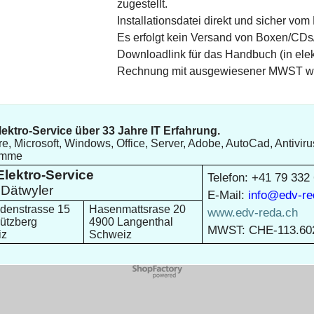
zugestellt.
Installationsdatei direkt und sicher vom 
Es erfolgt kein Versand von Boxen/C
Downloadlink für das Handbuch (in elek
Rechnung mit ausgewiesener MWST wird
ektro-Service über 33 Jahre IT Erfahrung.
e, Microsoft, Windows, Office, Server, Adobe, AutoCad, Antiviru
amme
lektro-Service
Telefon: +41 79 332
Dätwyler
E-Mail:
info@edv-re
denstrasse 15
Hasenmattsrase 20
www.edv-reda.ch
ützberg
4900 Langenthal
MWST: CHE-113.60
iz
Schweiz
WebShop erstellt mit
ShopFactory Shop
Software.