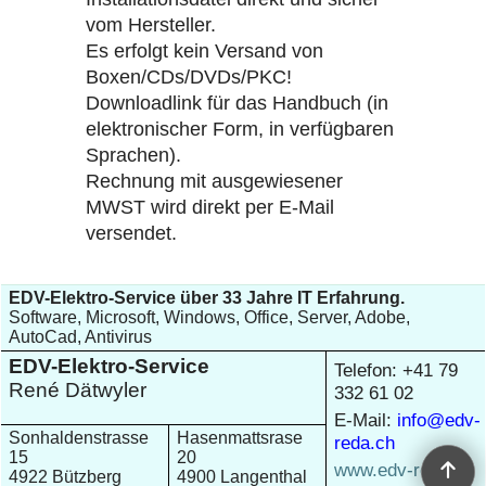
vom Hersteller.
Es erfolgt kein Versand von
Boxen/CDs/DVDs/PKC!
Downloadlink für das Handbuch (in
elektronischer Form, in verfügbaren
Sprachen).
Rechnung mit ausgewiesener
MWST wird direkt per E-Mail
versendet.
EDV-Elektro-Service über 33 Jahre IT Erfahrung.
Software, Microsoft, Windows, Office, Server, Adobe,
AutoCad, Antivirus
EDV-Elektro-Service
Telefon: +41 79
René Dätwyler
332 61 02
E-Mail:
info@edv-
Sonhaldenstrasse
Hasenmattsrase
reda.ch
15
20
www.edv-reda.ch
4922 Bützberg
4900 Langenthal