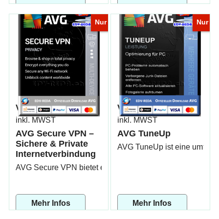
Nur
Nur
Von
28.90
Von
19.90
CHF
CHF
inkl. MWST
inkl. MWST
AVG Secure VPN –
AVG TuneUp
Sichere & Private
AVG TuneUp ist eine umfasse
Internetverbindung
AVG Secure VPN bietet eine benutzerfreundliche Lösung f
Mehr Infos
Mehr Infos