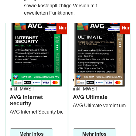
sowie kostenpflichtige Version mit
erweiterten Funktionen.
Nur
Nur
Von
22.90
Von
27.90
CHF
CHF
inkl. MWST
inkl. MWST
AVG Internet
AVG Ultimate
Security
AVG Ultimate vereint umfass
AVG Internet Security bietet einen leistungsstarken Rundu
Mehr Infos
Mehr Infos